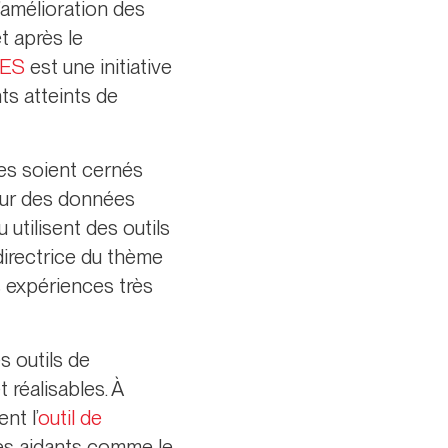
’amélioration des
t après le
CES
est une initiative
ts atteints de
ues soient cernés
sur des données
utilisent des outils
directrice du thème
s expériences très
 outils de
 réalisables. À
nt l’
outil de
 les aidants comme le