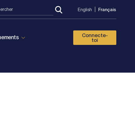
English
Français
Connecte-
énements
toi