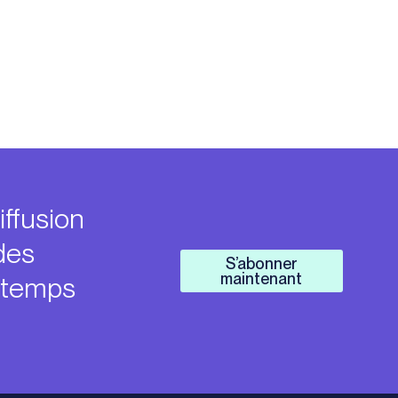
iffusion
des
S’abonner
maintenant
n temps