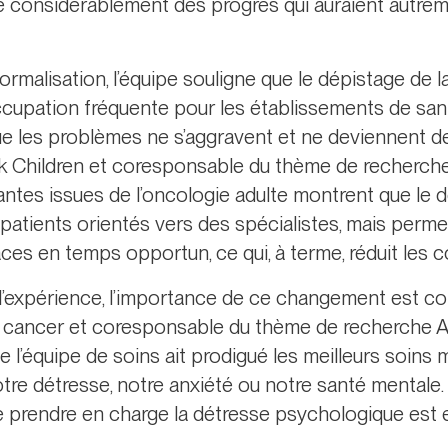
re considérablement des progrès qui auraient autre
rmalisation, l’équipe souligne que le dépistage de la
cupation fréquente pour les établissements de santé.
ue les problèmes ne s’aggravent et ne deviennent des
 Sick Children et coresponsable du thème de recherc
ntes issues de l’oncologie adulte montrent que le 
patients orientés vers des spécialistes, mais perme
aces en temps opportun, ce qui, à terme, réduit les c
l’expérience, l’importance de ce changement est c
un cancer et coresponsable du thème de recherche 
ue l’équipe de soins ait prodigué les meilleurs soin
otre détresse, notre anxiété ou notre santé mentale
e prendre en charge la détresse psychologique est e