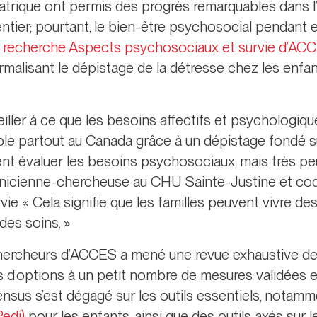
atrique ont permis des progrès remarquables dans l
tier; pourtant, le bien-être psychosocial pendant e
 recherche Aspects psychosociaux et survie d’AC
malisant le dépistage de la détresse chez les enfan
veiller à ce que les besoins affectifs et psychologiq
ble partout au Canada grâce à un dépistage fondé 
nt évaluer les besoins psychosociaux, mais très peu 
clinicienne-chercheuse au CHU Sainte-Justine et co
e « Cela signifie que les familles peuvent vivre de
 des soins. »
hercheurs d’ACCES a mené une revue exhaustive des
 d’options à un petit nombre de mesures validées et
ensus s’est dégagé sur les outils essentiels, notamme
edi)
pour les enfants, ainsi que des outils axés sur