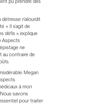
ment pu prendre des
 détresse n’alourdit
 « Il s’agit de
 défis », explique
he Aspects
dépistage ne
t au contraire de
oûts.
onsidérable. Megan
Aspects
s médicaux à mon
. Nous savons
ssentiel pour traiter