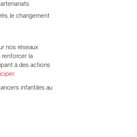
artenariats.
grès, le changement
ur nos réseaux
 renforcer la
ipant à des actions
iciper.
cancers infantiles au