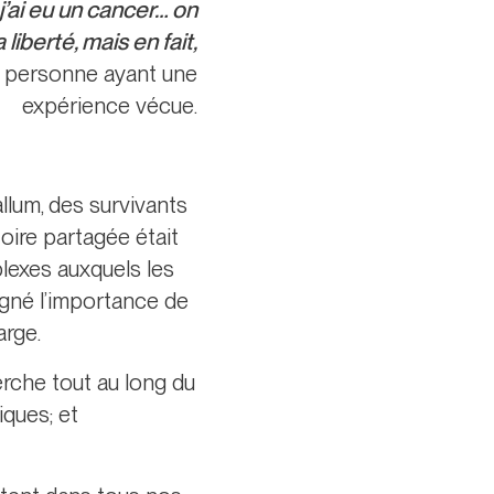
’ai eu un cancer… on
liberté, mais en fait,
 personne ayant une
expérience vécue.
lum, des survivants
toire partagée était
plexes auxquels les
igné l’importance de
arge.
erche tout au long du
iques; et