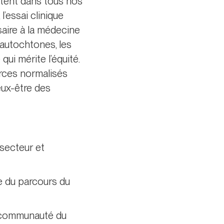
ètent dans tous nos
l’essai clinique
saire à la médecine
autochtones, les
ui mérite l’équité.
rces normalisés
eux-être des
 secteur et
e du parcours du
a communauté du