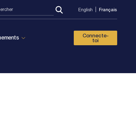
English
Français
Connecte-
énements
toi