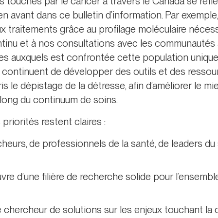
s touchés par le cancer à travers le Canada se refl
 en avant dans ce bulletin d’information. Par exemple, 
x traitements grâce au profilage moléculaire néces
tinu et à nos consultations avec les communautés 
es auxquels est confrontée cette population unique q
 continuent de développer des outils et des ressou
le dépistage de la détresse, afin d’améliorer le mi
u long du continuum de soins.
priorités restent claires :
heurs, de professionnels de la santé, de leaders du
re d’une filière de recherche solide pour l’ensembl
e chercheur de solutions sur les enjeux touchant l