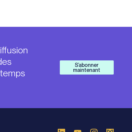
iffusion
des
S’abonner
maintenant
n temps