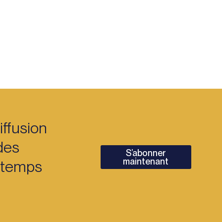
iffusion
des
S’abonner
maintenant
n temps