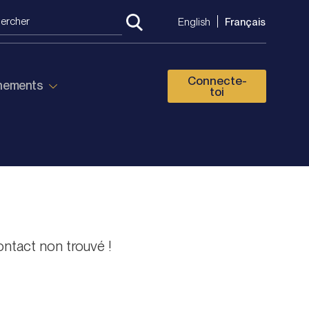
English
Français
Connecte-
énements
toi
ntact non trouvé !