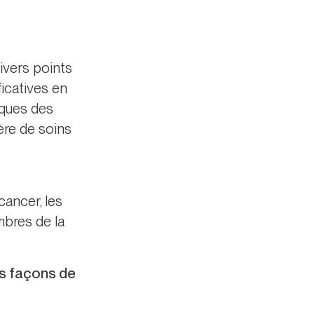
ivers points
icatives en
iques des
ère de soins
cancer, les
mbres de la
es façons de