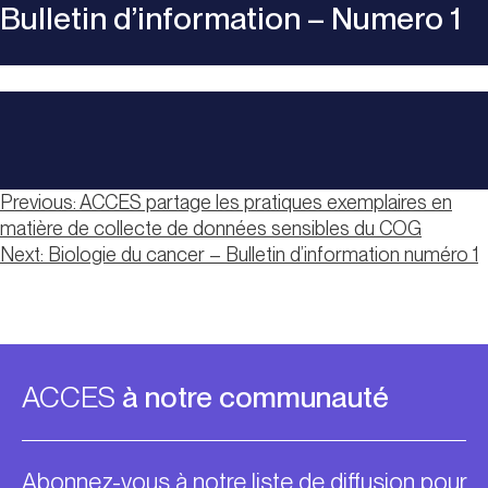
Bulletin d’information – Numero 1
Navigation
Previous:
ACCES partage les pratiques exemplaires en
matière de collecte de données sensibles du COG
de
Next:
Biologie du cancer – Bulletin d’information numéro 1
l’article
ACCES
à notre communauté
Abonnez-vous à notre liste de diffusion pour