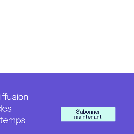
iffusion
des
S’abonner
maintenant
n temps