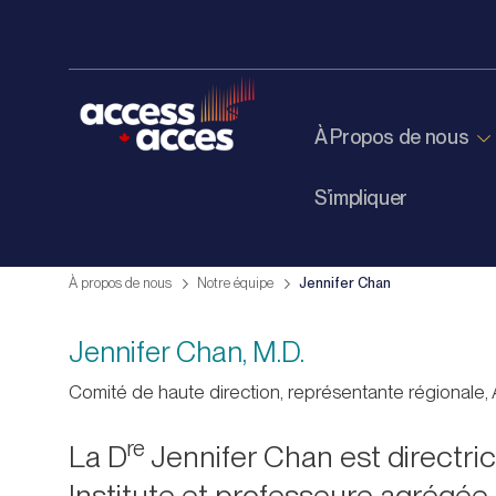
À Propos de nous
S’impliquer
À propos de nous
Notre équipe
Jennifer Chan
Jennifer Chan, M.D.
Comité de haute direction, représentante régionale, 
re
La D
Jennifer Chan est directr
Institute et professeure agrégé