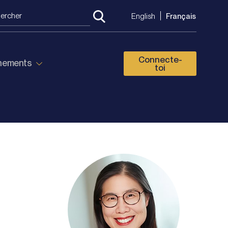
English
Français
Connecte-
énements
toi