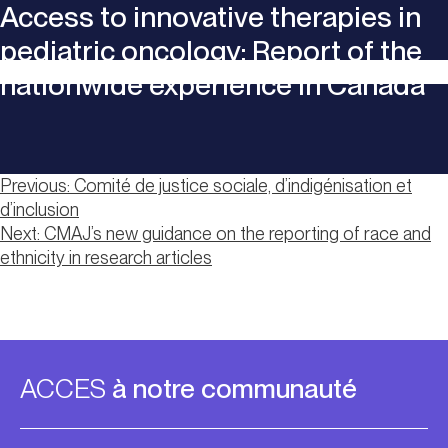
Access to innovative therapies in
pediatric oncology: Report of the
nationwide experience in Canada
Navigation
Previous:
Comité de justice sociale, d’indigénisation et
d’inclusion
de
Next:
CMAJ’s new guidance on the reporting of race and
l’article
ethnicity in research articles
ACCES
à notre communauté