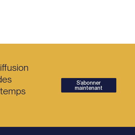
iffusion
des
S’abonner
maintenant
n temps