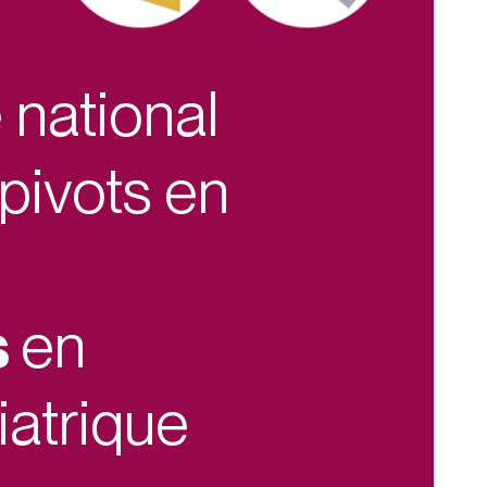
national
 pivots en
s
en
iatrique