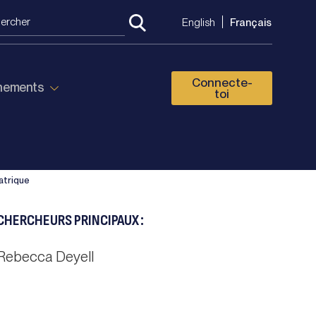
English
Français
Connecte-
énements
toi
atrique
CHERCHEURS PRINCIPAUX :
Rebecca Deyell